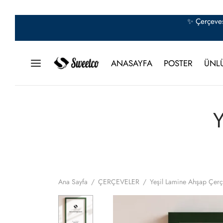
✨ Çerçeves
ANASAYFA
POSTER
ÜNL
Y
Ana Sayfa
/
ÇERÇEVELER
/
Yeşil Lamine Ahşap Çer