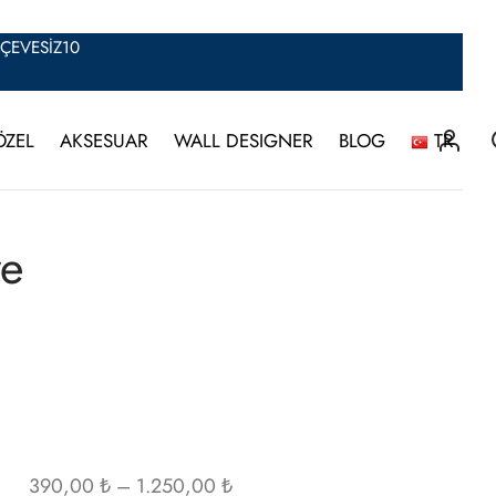
ERÇEVESİZ10
ÖZEL
AKSESUAR
WALL DESIGNER
BLOG
TR
ve
Fiyat
390,00
₺
–
1.250,00
₺