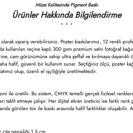
Müze Kalitesinde Pigment Baskı
Ürünler Hakkında Bilgilendirme
• • •
 olarak sipariş verebilirsiniz. Poster baskılarımız, 12 renkli pr
arda kullanılan reçine kaplı 300 gsm premium satin fotoğraf kağı
e, cam görünümüne sahip ultra şeffaf ve kırılmaya dayanıklı öze
daha hafif, güvenli bir kullanım sunar. Seçtiğiniz ölçü, poster k
ımız olup, özenli el işçiliğiyle üretilmektedir.
temi ile üretilir. Bu sistem, CMYK temelli gerçek fiziksel renkl
ri taklit etmeye çalışır. Her dijital ekran üreticisi ise farklı re
anda görülen ton ile baskı arasında hafif farklılıklar oluşabilir. 
çıta genişliği 1,5 cm