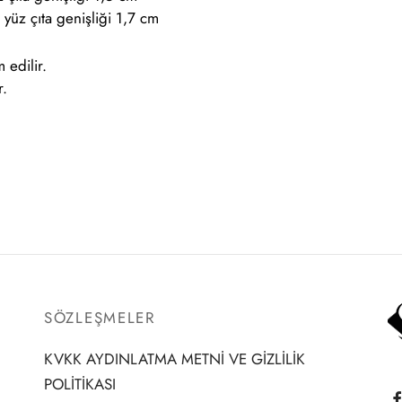
yüz çıta genişliği 1,7 cm
 edilir.
r.
SÖZLEŞMELER
KVKK AYDINLATMA METNİ VE GİZLİLİK
POLİTİKASI