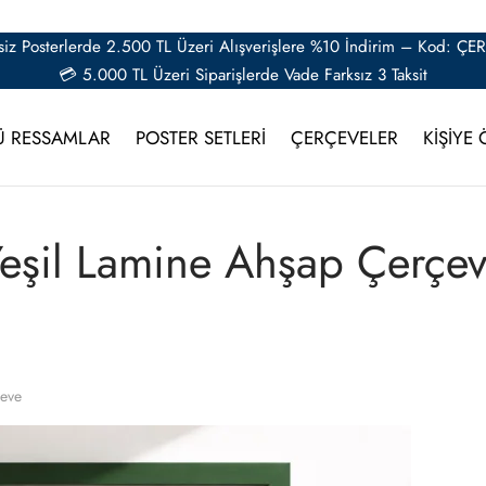
iz Posterlerde 2.500 TL Üzeri Alışverişlere %10 İndirim – Kod: Ç
💳 5.000 TL Üzeri Siparişlerde Vade Farksız 3 Taksit
Ü RESSAMLAR
POSTER SETLERİ
ÇERÇEVELER
KİŞİYE 
eşil Lamine Ahşap Çerçe
çeve