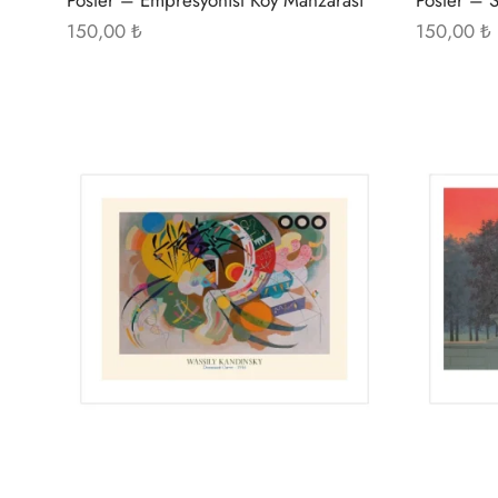
150,00
₺
150,00
₺
Bu
ürünün
birden
fazla
varyasyonu
var.
Seçenekler
ürün
sayfasından
seçilebilir