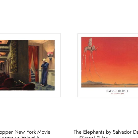
Bu
ürünün
birden
fazla
varyasyonu
var.
Seçenekler
ürün
sayfasından
seçilebilir
opper New York Movie
The Elephants by Salvador Da
inema ve Yalnızlık
– Sürreal Filler