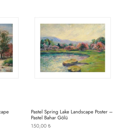
Bu
Bu
ürünün
ürünün
birden
birden
fazla
fazla
varyasyonu
varyasyonu
var.
var.
Seçenekler
Seçenekler
ürün
ürün
sayfasından
sayfasından
seçilebilir
seçilebilir
scape
Pastel Spring Lake Landscape Poster –
Pastel Bahar Gölü
150,00
₺