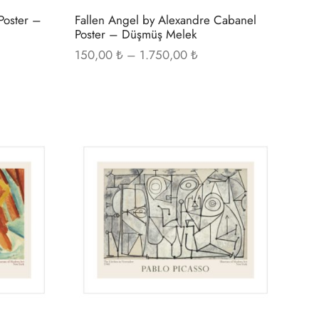
Poster –
Fallen Angel by Alexandre Cabanel
Poster – Düşmüş Melek
Fiyat
150,00
₺
–
1.750,00
₺
ı:
aralığı:
00 ₺ -
150,00 ₺ -
0,00 ₺
1.750,00 ₺
Bu
Bu
ürünün
ürünün
birden
birden
fazla
fazla
varyasyonu
varyasyonu
var.
var.
Seçenekler
Seçenekler
ürün
ürün
sayfasından
sayfasından