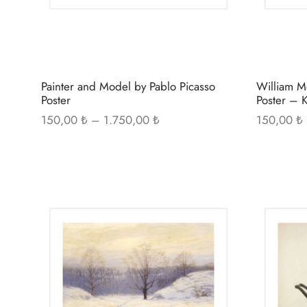
sayfasından
seçilebilir
Painter and Model by Pablo Picasso
William M
Poster
Poster – K
Fiyat
150,00
₺
–
1.750,00
₺
150,00
₺
aralığı:
150,00 ₺ -
1.750,00 ₺
Bu
ürünün
birden
fazla
varyasyonu
var.