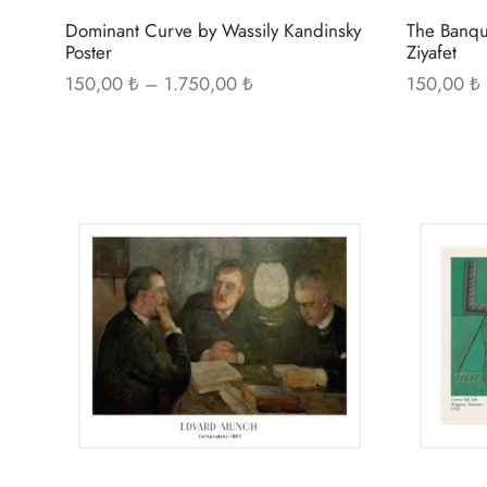
Dominant Curve by Wassily Kandinsky
The Banqu
Poster
Ziyafet
Fiyat
150,00
₺
–
1.750,00
₺
150,00
₺
aralığı:
150,00 ₺ -
1.750,00 ₺
Bu
ürünün
birden
fazla
varyasyonu
var.
Seçenekler
ürün
sayfasından