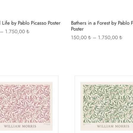
seçilebilir
l Life by Pablo Picasso Poster
Bathers in a Forest by Pablo 
Poster
Fiyat
–
1.750,00
₺
Fiyat
150,00
₺
–
1.750,00
₺
aralığı:
aralığ
150,00 ₺ -
150,
1.750,00 ₺
1.75
Bu
ürünün
birden
fazla
varyasyonu
var.
Seçenekler
ürün