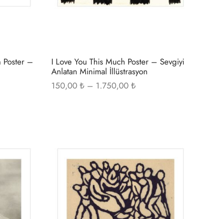
sayfasından
sayfasından
seçilebilir
seçilebilir
 Poster –
I Love You This Much Poster – Sevgiyi
Anlatan Minimal İllüstrasyon
Fiyat
150,00
₺
–
1.750,00
₺
ı:
aralığı:
00 ₺ -
150,00 ₺ -
0,00 ₺
1.750,00 ₺
Bu
Bu
ürünün
ürünün
birden
birden
fazla
fazla
varyasyonu
varyasyonu
var.
var.