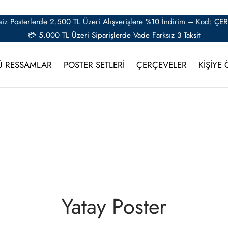
iz Posterlerde 2.500 TL Üzeri Alışverişlere %10 İndirim – Kod: Ç
💳 5.000 TL Üzeri Siparişlerde Vade Farksız 3 Taksit
Ü RESSAMLAR
POSTER SETLERİ
ÇERÇEVELER
KİŞİYE 
Yatay Poster