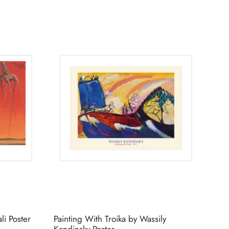
Bu
Bu
ürünün
ürünün
birden
birden
fazla
fazla
varyasyonu
varyasyonu
var.
var.
Seçenekler
Seçenekler
ürün
ürün
sayfasından
sayfasından
seçilebilir
seçilebilir
li Poster
Painting With Troika by Wassily
Kandinsky Poster