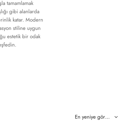
uşla tamamlamak
lığı gibi alanlarda
inlik katar. Modern
asyon stiline uygun
ğu estetik bir odak
eşfedin.