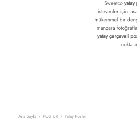
Sweetco
yatay 
isteyenler için ta
mükemmel bir den
manzara fotoğrafla
yatay çerçeveli po
noktası
Ana Sayfa
/
POSTER
/
Yatay Poster