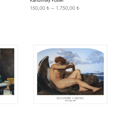
Fiyat
150,00
₺
–
1.750,00
₺
ı:
aralığı:
00 ₺ -
150,00 ₺ -
0,00 ₺
1.750,00 ₺
Bu
Bu
ürünün
ürünün
birden
birden
fazla
fazla
varyasyonu
varyasyonu
var.
var.
Seçenekler
Seçenekler
ürün
ürün
sayfasından
sayfasından
seçilebilir
seçilebilir