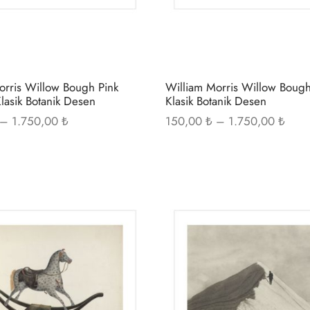
sayfasından
seçilebilir
orris Willow Bough Pink
William Morris Willow Bough
lasik Botanik Desen
Klasik Botanik Desen
Fiyat
Fiyat
–
1.750,00
₺
150,00
₺
–
1.750,00
₺
aralığı:
aralığ
150,00 ₺ -
150,
1.750,00 ₺
1.75
Bu
ürünün
birden
fazla
varyasyonu
var.