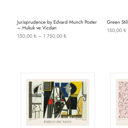
seçilebilir
Jurisprudence by Edvard Munch Poster
Green Stil
– Hukuk ve Vicdan
150,00
₺
Fiyat
150,00
₺
–
1.750,00
₺
aralığı:
150,00 ₺ -
1.750,00 ₺
Bu
ürünün
birden
fazla
varyasyonu
var.
Seçenekler
ürün