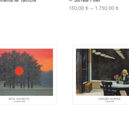
Fiyat
150,00
₺
–
1.750,00
₺
aralığ
150,
1.75
Bu
ürünün
birden
fazla
varyasyonu
var.
Seçenekler
ürün
sayfasından
seçilebilir