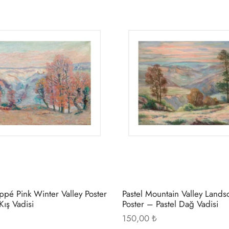
Bu
ürünün
birden
fazla
varyasyonu
var.
Seçenekler
ürün
sayfasından
seçilebilir
pé Pink Winter Valley Poster
Pastel Mountain Valley Land
ış Vadisi
Poster – Pastel Dağ Vadisi
150,00
₺