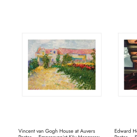
Bu
ürünün
birden
fazla
varyasyonu
var.
Seçenekler
ürün
sayfasından
seçilebilir
Vincent van Gogh House at Auvers
Edward H
Poster – Empresyonist Köy Manzarası
Poster – S