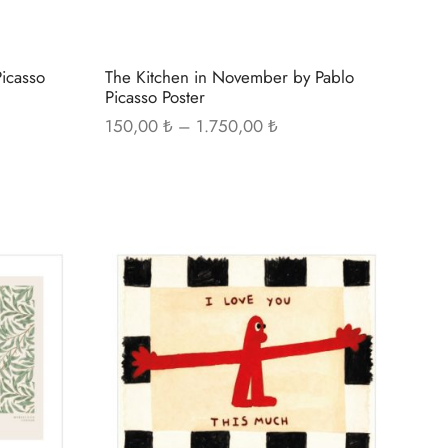
seçilebilir
seçilebilir
Picasso
The Kitchen in November by Pablo
Picasso Poster
Fiyat
150,00
₺
–
1.750,00
₺
ı:
aralığı:
00 ₺ -
150,00 ₺ -
0,00 ₺
1.750,00 ₺
Bu
Bu
ürünün
ürünün
birden
birden
fazla
fazla
varyasyonu
varyasyonu
var.
var.
Seçenekler
Seçenekler
ürün
ürün