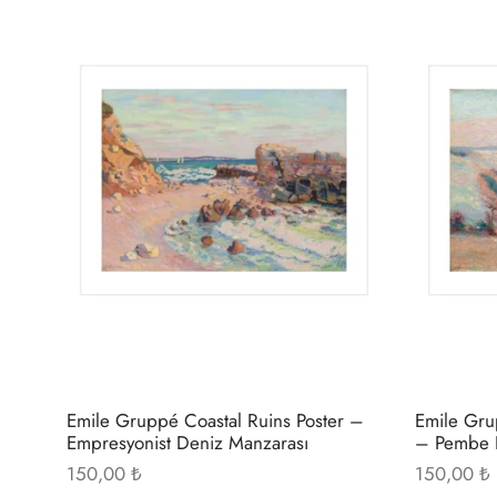
Bu
ürünün
birden
fazla
varyasyonu
var.
Seçenekler
ürün
sayfasından
seçilebilir
Emile Gruppé Coastal Ruins Poster –
Emile Grup
Empresyonist Deniz Manzarası
– Pembe K
150,00
₺
150,00
₺