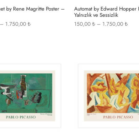
et by Rene Magritte Poster –
Automat by Edward Hopper 
Yalnızlık ve Sessizlik
Fiyat
Fiyat
–
1.750,00
₺
150,00
₺
–
1.750,00
₺
aralığı:
aralığ
150,00 ₺ -
150,
1.750,00 ₺
1.75
Bu
ürünün
birden
fazla
varyasyonu
var.
Seçenekler
ürün
sayfasından