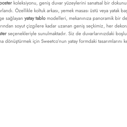
poster
koleksiyonu, geniş duvar yüzeylerini sanatsal bir dokun
sarlandı. Özellikle koltuk arkası, yemek masası üstü veya yatak baş
ge sağlayan
yatay tablo
modelleri, mekanınıza panoramik bir der
rından soyut çizgilere kadar uzanan geniş seçkimiz, her dekor
ster
seçenekleriyle sunulmaktadır. Siz de duvarlarınızdaki boşlu
na dönüştürmek için Sweetco’nun yatay formdaki tasarımlarını k