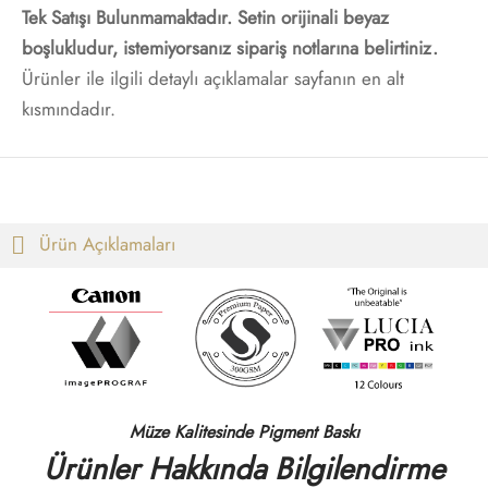
Tek Satışı Bulunmamaktadır. Setin orijinali beyaz
t
i Gallen-Kallela
boşlukludur, istemiyorsanız sipariş notlarına belirtiniz.
Ürünler ile ilgili detaylı açıklamalar sayfanın en alt
Posterleri
on Redon
kısmındadır.
 Poster
les Demuth
i Fantin-Latour
Ürün Açıklamaları
 Mondrian
ard Hopper
saka Sekka
nabe Seitei
Müze Kalitesinde Pigment Baskı
Ürünler Hakkında Bilgilendirme