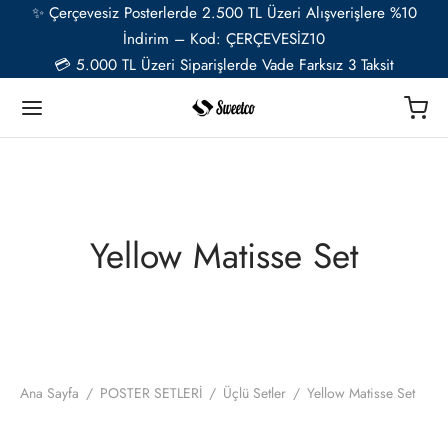
✨ Çerçevesiz Posterlerde 2.500 TL Üzeri Alışverişlere %10
İndirim – Kod: ÇERÇEVESİZ10
💳 5.000 TL Üzeri Siparişlerde Vade Farksız 3 Taksit
Geri
Geri
Geri
Geri
Geri
Geri
TER
Ü RESSAMLAR
TER SETLERİ
İYE ÖZEL
ESUAR
Yellow Matisse Set
t
ent van Gogh
u Setler
ye Özel Poster
EL-CAFE
ık
i Matisse
Setler
ye Özel 2 Fotoğraflı Paspartulu Çerçeveli Poster
o
trasyon
de Monet
 Setler
Ana Sayfa
/
POSTER SETLERİ
/
Üçlü Setler
/
Yellow Matisse Set
ye Özel Evcil Hayvan Portre Poster Tasarımı
nik
ily Kandinsky