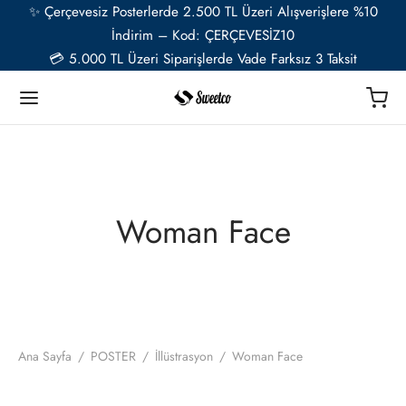
✨ Çerçevesiz Posterlerde 2.500 TL Üzeri Alışverişlere %10
İndirim – Kod: ÇERÇEVESİZ10
💳 5.000 TL Üzeri Siparişlerde Vade Farksız 3 Taksit
Geri
Geri
Geri
Geri
Geri
Geri
TER
Ü RESSAMLAR
TER SETLERİ
İYE ÖZEL
ESUAR
Woman Face
t
ent van Gogh
u Setler
ye Özel Poster
EL-CAFE
ık
i Matisse
Setler
ye Özel 2 Fotoğraflı Paspartulu Çerçeveli Poster
o
trasyon
de Monet
 Setler
Ana Sayfa
/
POSTER
/
İllüstrasyon
/
Woman Face
ye Özel Evcil Hayvan Portre Poster Tasarımı
nik
ily Kandinsky