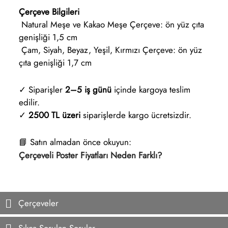
Çerçeve Bilgileri
Natural Meşe ve Kakao Meşe Çerçeve: ön yüz çıta
genişliği 1,5 cm
Çam, Siyah, Beyaz, Yeşil, Kırmızı Çerçeve: ön yüz
çıta genişliği 1,7 cm
✓ Siparişler
2–5 iş günü
içinde kargoya teslim
edilir.
✓
2500 TL üzeri
siparişlerde kargo ücretsizdir.
📘 Satın almadan önce okuyun:
Çerçeveli Poster Fiyatları Neden Farklı?
Çerçeveler