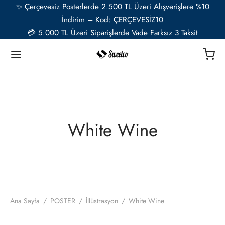
✨ Çerçevesiz Posterlerde 2.500 TL Üzeri Alışverişlere %10
İndirim – Kod: ÇERÇEVESİZ10
💳 5.000 TL Üzeri Siparişlerde Vade Farksız 3 Taksit
Geri
Geri
Geri
Geri
Geri
Geri
TER
Ü RESSAMLAR
TER SETLERİ
İYE ÖZEL
ESUAR
White Wine
t
ent van Gogh
u Setler
ye Özel Poster
EL-CAFE
ık
i Matisse
Setler
ye Özel 2 Fotoğraflı Paspartulu Çerçeveli Poster
o
trasyon
de Monet
 Setler
Ana Sayfa
/
POSTER
/
İllüstrasyon
/
White Wine
ye Özel Evcil Hayvan Portre Poster Tasarımı
nik
ily Kandinsky