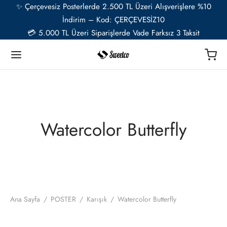
✨ Çerçevesiz Posterlerde 2.500 TL Üzeri Alışverişlere %10
İndirim – Kod: ÇERÇEVESİZ10
💳 5.000 TL Üzeri Siparişlerde Vade Farksız 3 Taksit
Geri
Geri
Geri
Geri
Geri
Geri
TER
Ü RESSAMLAR
TER SETLERİ
İYE ÖZEL
ESUAR
Watercolor Butterfly
t
ent van Gogh
u Setler
ye Özel Poster
EL-CAFE
ık
i Matisse
Setler
ye Özel 2 Fotoğraflı Paspartulu Çerçeveli Poster
o
trasyon
de Monet
 Setler
Ana Sayfa
/
POSTER
/
Karışık
/
Watercolor Butterfly
ye Özel Evcil Hayvan Portre Poster Tasarımı
nik
ily Kandinsky