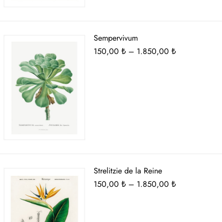
Sempervivum
Fiyat
150,00
₺
–
1.850,00
₺
aralığı:
150,00 ₺
-
1.850,00 ₺
Strelitzie de la Reine
Fiyat
150,00
₺
–
1.850,00
₺
aralığı:
150,00 ₺