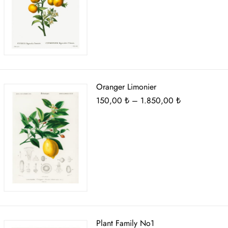
-
1.850,00 ₺
Oranger Limonier
Fiyat
150,00
₺
–
1.850,00
₺
aralığı:
150,00 ₺
-
1.850,00 ₺
Plant Family No1