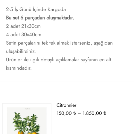
t
i Gallen-Kallela
2-5 İş Günü İçinde Kargoda
Bu set 6 parçadan oluşmaktadır.
Posterleri
on Redon
2 adet 21x30cm
4 adet 30x40cm
 Poster
les Demuth
Setin parçalarını tek tek almak isterseniz, aşağıdan
ulaşabilirsiniz.
i Fantin-Latour
Ürünler ile ilgili detaylı açıklamalar sayfanın en alt
kısmındadır.
 Mondrian
ard Hopper
saka Sekka
Citronnier
Fiyat
150,00
₺
–
1.850,00
₺
nabe Seitei
aralığı:
150,00 ₺