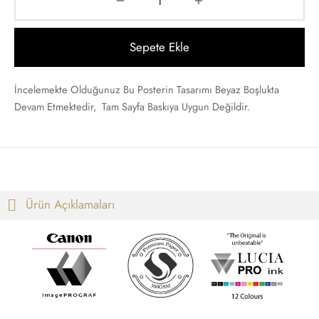
t
i Gallen-Kallela
Sepete Ekle
Posterleri
on Redon
İncelemekte Olduğunuz Bu Posterin Tasarımı Beyaz Boşlukta
 Poster
les Demuth
Devam Etmektedir, Tam Sayfa Baskıya Uygun Değildir.
i Fantin-Latour
 Mondrian
ard Hopper
Ürün Açıklamaları
saka Sekka
nabe Seitei