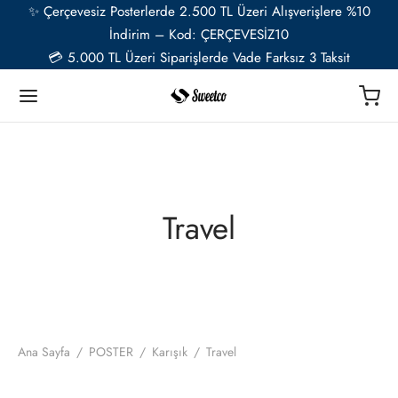
✨ Çerçevesiz Posterlerde 2.500 TL Üzeri Alışverişlere %10
İndirim – Kod: ÇERÇEVESİZ10
💳 5.000 TL Üzeri Siparişlerde Vade Farksız 3 Taksit
Geri
Geri
Geri
Geri
Geri
Geri
TER
Ü RESSAMLAR
TER SETLERİ
İYE ÖZEL
ESUAR
Travel
t
ent van Gogh
u Setler
ye Özel Poster
EL-CAFE
ık
i Matisse
Setler
ye Özel 2 Fotoğraflı Paspartulu Çerçeveli Poster
o
trasyon
de Monet
 Setler
Ana Sayfa
/
POSTER
/
Karışık
/
Travel
ye Özel Evcil Hayvan Portre Poster Tasarımı
nik
ily Kandinsky