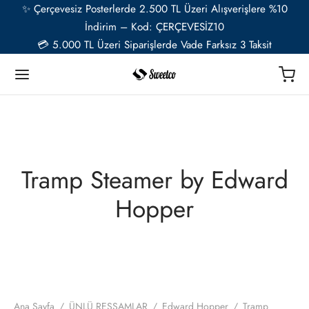
✨ Çerçevesiz Posterlerde 2.500 TL Üzeri Alışverişlere %10
İndirim – Kod: ÇERÇEVESİZ10
💳 5.000 TL Üzeri Siparişlerde Vade Farksız 3 Taksit
Geri
Geri
Geri
Geri
Geri
Geri
TER
Ü RESSAMLAR
TER SETLERİ
İYE ÖZEL
ESUAR
Tramp Steamer by Edward
t
ent van Gogh
u Setler
ye Özel Poster
EL-CAFE
Hopper
ık
i Matisse
Setler
ye Özel 2 Fotoğraflı Paspartulu Çerçeveli Poster
o
trasyon
de Monet
 Setler
ye Özel Evcil Hayvan Portre Poster Tasarımı
nik
ily Kandinsky
Ana Sayfa
/
ÜNLÜ RESSAMLAR
/
Edward Hopper
/
Tramp