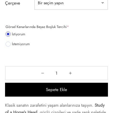
Çerçeve
t
i Gallen-Kallela
Posterleri
on Redon
(required)
Görsel Kenarlarında Beyaz Boşluk Tercihi
*
 Poster
les Demuth
İstiyorum
İstemiyorum
i Fantin-Latour
 Mondrian
ard Hopper
saka Sekka
Sepete Ekle
nabe Seitei
Klasik sanatın zarafetini yaşam alanlarınıza taşıyın.
Study
of a Horse’s Head
, güçlü çizgileri ve sade renk paletiyle