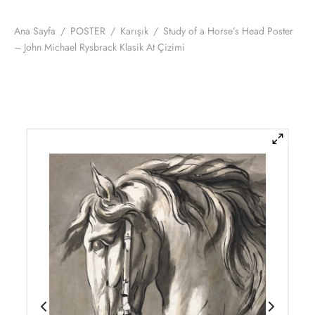
ye Özel Ölçü Çerçeve
aus
iam Morris
Ana Sayfa
/
POSTER
/
Karışık
/
Study of a Horse’s Head Poster
– John Michael Rysbrack Klasik At Çizimi
uk
 Klee
a
 Schiele
ğraf
i-Edmond Cross
n & Gümüş
ushika Hokusai
anlar
ador Dalí
k
eo Modigliani
n Sanatı
a Koson