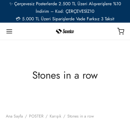
✨ Çerçevesiz Posterlerde 2.500 TL Üzeri Alışverişlere %10
İndirim – Kod: ÇERÇEVESİZ10
💳 5.000 TL Üzeri Siparişlerde Vade Farksız 3 Taksit
Geri
Geri
Geri
Geri
Geri
Geri
TER
Ü RESSAMLAR
TER SETLERİ
İYE ÖZEL
ESUAR
Stones in a row
t
ent van Gogh
u Setler
ye Özel Poster
EL-CAFE
ık
i Matisse
Setler
ye Özel 2 Fotoğraflı Paspartulu Çerçeveli Poster
o
trasyon
de Monet
 Setler
Ana Sayfa
/
POSTER
/
Karışık
/
Stones in a row
ye Özel Evcil Hayvan Portre Poster Tasarımı
nik
ily Kandinsky