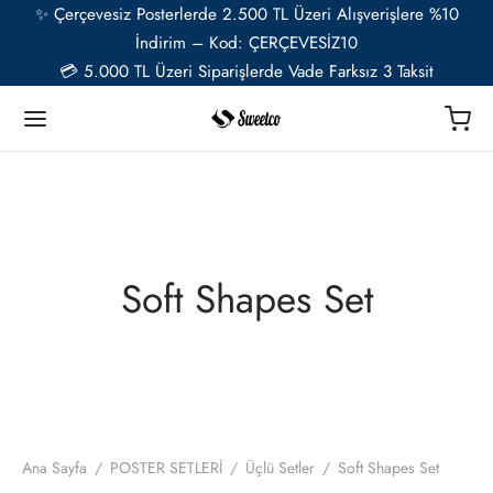
✨ Çerçevesiz Posterlerde 2.500 TL Üzeri Alışverişlere %10
İndirim – Kod: ÇERÇEVESİZ10
💳 5.000 TL Üzeri Siparişlerde Vade Farksız 3 Taksit
Geri
Geri
Geri
Geri
Geri
Geri
TER
Ü RESSAMLAR
TER SETLERİ
İYE ÖZEL
ESUAR
Soft Shapes Set
t
ent van Gogh
u Setler
ye Özel Poster
EL-CAFE
ık
i Matisse
Setler
ye Özel 2 Fotoğraflı Paspartulu Çerçeveli Poster
o
trasyon
de Monet
 Setler
ye Özel Evcil Hayvan Portre Poster Tasarımı
Ana Sayfa
/
POSTER SETLERİ
/
Üçlü Setler
/
Soft Shapes Set
nik
ily Kandinsky