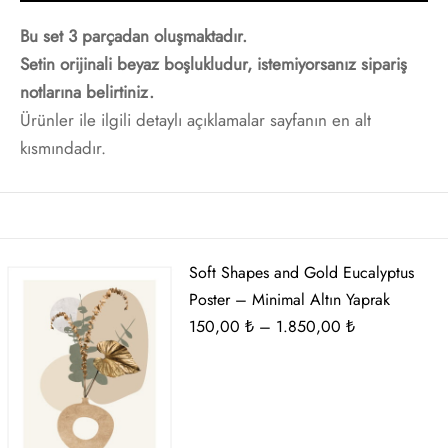
t
i Gallen-Kallela
Bu set 3 parçadan oluşmaktadır.
Setin orijinali beyaz boşlukludur, istemiyorsanız sipariş
Posterleri
on Redon
notlarına belirtiniz.
Ürünler ile ilgili detaylı açıklamalar sayfanın en alt
 Poster
les Demuth
kısmındadır.
i Fantin-Latour
 Mondrian
Soft Shapes and Gold Eucalyptus
ard Hopper
Poster – Minimal Altın Yaprak
Fiyat
150,00
₺
–
1.850,00
₺
saka Sekka
aralığı:
150,00 ₺
nabe Seitei
-
1.850,00 ₺