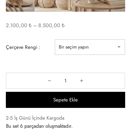
 Poster
o Picasso
Art
 af Klint
Fiyat
2.100,00
₺
–
8.500,00
₺
ri
 Signac
aralığı:
2.100,00 ₺
Çerçeve Rengi :
o
slow Homer
-
8.500,00 ₺
a
 Holsoe
ak
 Cezanne
age Poster
ta Kashu
Sepete Ekle
ta & Şehir
lle Pissarro
2-5 İş Günü İçinde Kargoda
h Beyaz
i Kusama
Bu set 6 parçadan oluşmaktadır.