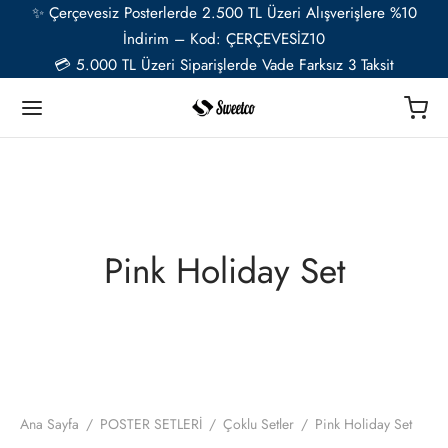
✨ Çerçevesiz Posterlerde 2.500 TL Üzeri Alışverişlere %10
İndirim – Kod: ÇERÇEVESİZ10
💳 5.000 TL Üzeri Siparişlerde Vade Farksız 3 Taksit
Geri
Geri
Geri
Geri
Geri
Geri
TER
Ü RESSAMLAR
TER SETLERİ
İYE ÖZEL
ESUAR
Pink Holiday Set
t
ent van Gogh
u Setler
ye Özel Poster
EL-CAFE
ık
i Matisse
Setler
ye Özel 2 Fotoğraflı Paspartulu Çerçeveli Poster
o
trasyon
de Monet
 Setler
ye Özel Evcil Hayvan Portre Poster Tasarımı
Ana Sayfa
/
POSTER SETLERİ
/
Çoklu Setler
/
Pink Holiday Set
nik
ily Kandinsky