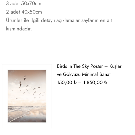
3 adet 50x70cm
t
i Gallen-Kallela
2 adet 40x50cm
Ürünler ile ilgili detaylı açıklamalar sayfanın en alt
Posterleri
on Redon
kısmındadır.
 Poster
les Demuth
i Fantin-Latour
Birds in The Sky Poster – Kuşlar
 Mondrian
ve Gökyüzü Minimal Sanat
Fiyat
150,00
₺
–
1.850,00
₺
ard Hopper
aralığı:
150,00 ₺
saka Sekka
-
1.850,00 ₺
nabe Seitei