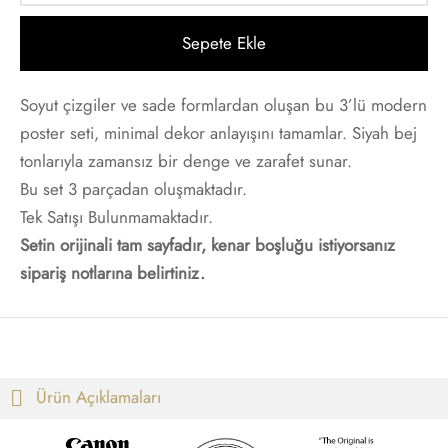
t
i Gallen-Kallela
Sepete Ekle
Posterleri
on Redon
Soyut çizgiler ve sade formlardan oluşan bu 3’lü modern
 Poster
les Demuth
poster seti, minimal dekor anlayışını tamamlar. Siyah bej
tonlarıyla zamansız bir denge ve zarafet sunar.
i Fantin-Latour
Bu set 3 parçadan oluşmaktadır.
Tek Satışı Bulunmamaktadır.
 Mondrian
Setin orijinali tam sayfadır, kenar boşluğu istiyorsanız
sipariş notlarına belirtiniz.
ard Hopper
saka Sekka
nabe Seitei
Ürün Açıklamaları