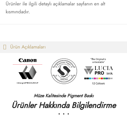
Ürünler ile ilgili detaylı açıklamalar sayfanın en alt
t
i Gallen-Kallela
kısmındadır.
Posterleri
on Redon
 Poster
les Demuth
Ürün Açıklamaları
i Fantin-Latour
 Mondrian
ard Hopper
saka Sekka
Müze Kalitesinde Pigment Baskı
Ürünler Hakkında Bilgilendirme
nabe Seitei
• • •