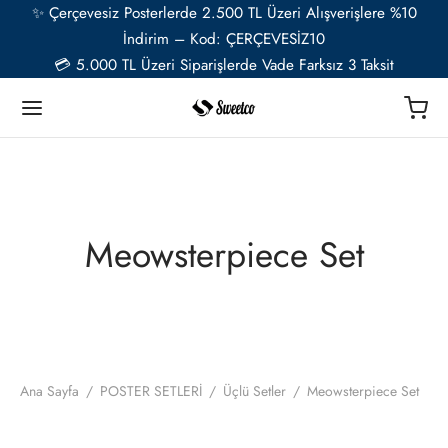
✨ Çerçevesiz Posterlerde 2.500 TL Üzeri Alışverişlere %10
İndirim – Kod: ÇERÇEVESİZ10
💳 5.000 TL Üzeri Siparişlerde Vade Farksız 3 Taksit
Geri
Geri
Geri
Geri
Geri
Geri
TER
Ü RESSAMLAR
TER SETLERİ
İYE ÖZEL
ESUAR
Meowsterpiece Set
t
ent van Gogh
u Setler
ye Özel Poster
EL-CAFE
ık
i Matisse
Setler
ye Özel 2 Fotoğraflı Paspartulu Çerçeveli Poster
o
trasyon
de Monet
 Setler
Ana Sayfa
/
POSTER SETLERİ
/
Üçlü Setler
/
Meowsterpiece Set
ye Özel Evcil Hayvan Portre Poster Tasarımı
nik
ily Kandinsky