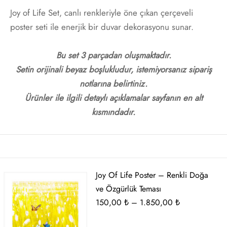
t
i Gallen-Kallela
Joy of Life Set, canlı renkleriyle öne çıkan çerçeveli
poster seti ile enerjik bir duvar dekorasyonu sunar.
Posterleri
on Redon
Bu set 3 parçadan oluşmaktadır.
 Poster
les Demuth
Setin orijinali beyaz boşlukludur, istemiyorsanız sipariş
notlarına belirtiniz.
i Fantin-Latour
Ürünler ile ilgili detaylı açıklamalar sayfanın en alt
kısmındadır.
 Mondrian
ard Hopper
saka Sekka
Joy Of Life Poster – Renkli Doğa
ve Özgürlük Teması
nabe Seitei
Fiyat
150,00
₺
–
1.850,00
₺
aralığı: