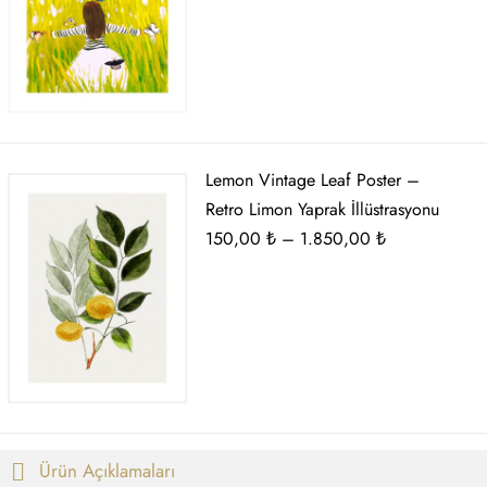
150,00 ₺
-
1.850,00 ₺
Lemon Vintage Leaf Poster –
Retro Limon Yaprak İllüstrasyonu
Fiyat
150,00
₺
–
1.850,00
₺
aralığı:
150,00 ₺
-
1.850,00 ₺
Ürün Açıklamaları