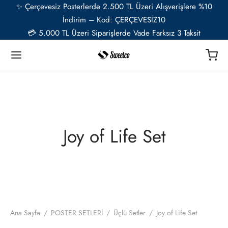
✨ Çerçevesiz Posterlerde 2.500 TL Üzeri Alışverişlere %10
İndirim – Kod: ÇERÇEVESİZ10
💳 5.000 TL Üzeri Siparişlerde Vade Farksız 3 Taksit
Geri
Geri
Geri
Geri
Geri
Geri
TER
Ü RESSAMLAR
TER SETLERİ
İYE ÖZEL
ESUAR
Joy of Life Set
t
ent van Gogh
u Setler
ye Özel Poster
EL-CAFE
ık
i Matisse
Setler
ye Özel 2 Fotoğraflı Paspartulu Çerçeveli Poster
o
trasyon
de Monet
 Setler
ye Özel Evcil Hayvan Portre Poster Tasarımı
Ana Sayfa
/
POSTER SETLERİ
/
Üçlü Setler
/
Joy of Life Set
nik
ily Kandinsky