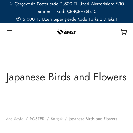
✨ Çerçevesiz Posterlerde 2.500 TL Üzeri Alışverişlere %10
İndirim – Kod: ÇERÇEVESİZ10
💳 5.000 TL Üzeri Siparişlerde Vade Farksız 3 Taksit
Geri
Geri
Geri
Geri
Geri
Geri
TER
Ü RESSAMLAR
TER SETLERİ
İYE ÖZEL
ESUAR
Japanese Birds and Flowers
t
ent van Gogh
u Setler
ye Özel Poster
EL-CAFE
ık
i Matisse
Setler
ye Özel 2 Fotoğraflı Paspartulu Çerçeveli Poster
o
trasyon
de Monet
 Setler
Ana Sayfa
/
POSTER
/
Karışık
/
Japanese Birds and Flowers
ye Özel Evcil Hayvan Portre Poster Tasarımı
nik
ily Kandinsky