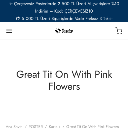
✨ Çerçevesiz Posterlerde 2.500 TL Üzeri Alışverişlere %10
İndirim – Kod: ÇERÇEVESİZ10
💳 5.000 TL Üzeri Siparişlerde Vade Farksız 3 Taksit
Geri
Geri
Geri
Geri
Geri
Geri
TER
Ü RESSAMLAR
TER SETLERİ
İYE ÖZEL
ESUAR
Great Tit On With Pink
t
ent van Gogh
u Setler
ye Özel Poster
EL-CAFE
Flowers
ık
i Matisse
Setler
ye Özel 2 Fotoğraflı Paspartulu Çerçeveli Poster
o
trasyon
de Monet
 Setler
ye Özel Evcil Hayvan Portre Poster Tasarımı
nik
ily Kandinsky
Ana Sayfa
/
POSTER
/
Karışık
/
Great Tit On With Pink Flowers