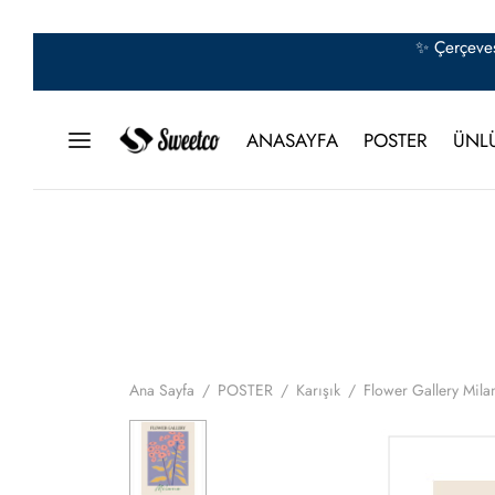
✨ Çerçeves
ANASAYFA
POSTER
ÜNL
Ana Sayfa
/
POSTER
/
Karışık
/
Flower Gallery Mila