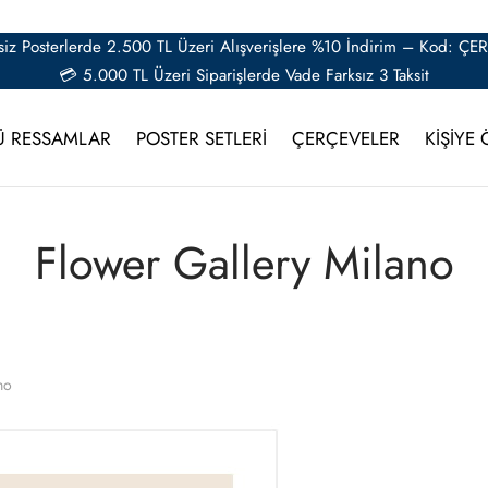
iz Posterlerde 2.500 TL Üzeri Alışverişlere %10 İndirim – Kod: Ç
💳 5.000 TL Üzeri Siparişlerde Vade Farksız 3 Taksit
Ü RESSAMLAR
POSTER SETLERİ
ÇERÇEVELER
KİŞİYE 
Flower Gallery Milano
no