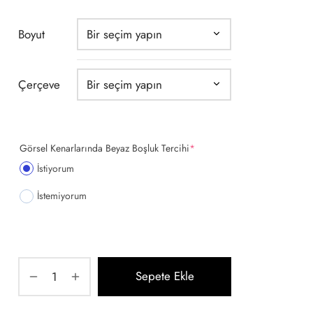
aralığı:
150,00 ₺ -
Boyut
1.850,00 ₺
Çerçeve
(required)
Görsel Kenarlarında Beyaz Boşluk Tercihi
*
İstiyorum
İstemiyorum
Sepete Ekle