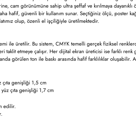
e, cam görünümüne sahip ultra şeffaf ve kırılmaya dayanıklı öze
daha hafif, güvenli bir kullanım sunar. Seçtiğiniz ölçü, poster k
ımız olup, özenli el işçiliğiyle üretilmektedir.
temi ile üretilir. Bu sistem, CMYK temelli gerçek fiziksel renkl
ri taklit etmeye çalışır. Her dijital ekran üreticisi ise farklı re
anda görülen ton ile baskı arasında hafif farklılıklar oluşabilir. 
çıta genişliği 1,5 cm
yüz çıta genişliği 1,7 cm
 edilir.
r.