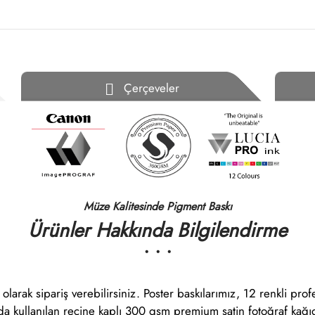
Çerçeveler
Müze Kalitesinde Pigment Baskı
Ürünler Hakkında Bilgilendirme
• • •
 olarak sipariş verebilirsiniz. Poster baskılarımız, 12 renkli pr
arda kullanılan reçine kaplı 300 gsm premium satin fotoğraf kağı