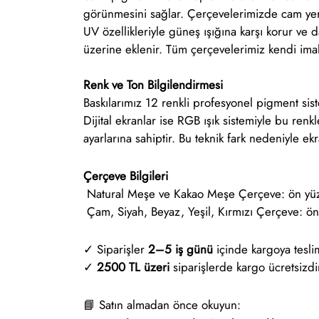
görünmesini sağlar. Çerçevelerimizde cam yerin
UV özellikleriyle güneş ışığına karşı korur ve 
üzerine eklenir. Tüm çerçevelerimiz kendi imalat
Renk ve Ton Bilgilendirmesi
Baskılarımız 12 renkli profesyonel pigment sis
Dijital ekranlar ise RGB ışık sistemiyle bu renkle
ayarlarına sahiptir. Bu teknik fark nedeniyle ekr
Çerçeve Bilgileri
Natural Meşe ve Kakao Meşe Çerçeve: ön yüz 
Çam, Siyah, Beyaz, Yeşil, Kırmızı Çerçeve: ön 
✓ Siparişler
2–5 iş günü
içinde kargoya teslim
✓
2500 TL üzeri
siparişlerde kargo ücretsizdi
📘 Satın almadan önce okuyun: