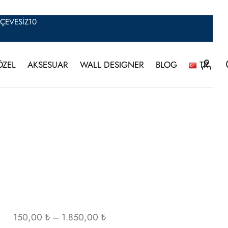
ERÇEVESİZ10
ÖZEL
AKSESUAR
WALL DESIGNER
BLOG
TR
Fiyat
150,00
₺
–
1.850,00
₺