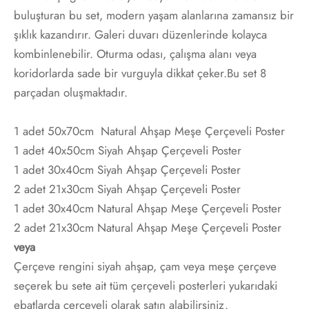
buluşturan bu set, modern yaşam alanlarına zamansız bir
t
i Gallen-Kallela
şıklık kazandırır. Galeri duvarı düzenlerinde kolayca
Posterleri
on Redon
kombinlenebilir. Oturma odası, çalışma alanı veya
koridorlarda sade bir vurguyla dikkat çeker.Bu set 8
 Poster
les Demuth
parçadan oluşmaktadır.
i Fantin-Latour
1 adet 50x70cm Natural Ahşap Meşe Çerçeveli Poster
1 adet 40x50cm Siyah Ahşap Çerçeveli Poster
 Mondrian
1 adet 30x40cm Siyah Ahşap Çerçeveli Poster
2 adet 21x30cm Siyah Ahşap Çerçeveli Poster
ard Hopper
1 adet 30x40cm Natural Ahşap Meşe Çerçeveli Poster
2 adet 21x30cm Natural Ahşap Meşe Çerçeveli Poster
saka Sekka
veya
Çerçeve rengini siyah ahşap, çam veya meşe çerçeve
nabe Seitei
seçerek bu sete ait tüm çerçeveli posterleri yukarıdaki
ebatlarda çerçeveli olarak satın alabilirsiniz.