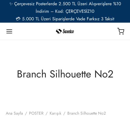
✨ Çerçevesiz Posterlerde 2.500 TL Üzeri Alışverişlere %10
İndirim – Kod: ÇERÇEVESİZ10
💳 5.000 TL Üzeri Siparişlerde Vade Farksız 3 Taksit
Geri
Geri
Geri
Geri
Geri
Geri
TER
Ü RESSAMLAR
TER SETLERİ
İYE ÖZEL
ESUAR
Branch Silhouette No2
t
ent van Gogh
u Setler
ye Özel Poster
EL-CAFE
ık
i Matisse
Setler
ye Özel 2 Fotoğraflı Paspartulu Çerçeveli Poster
o
trasyon
de Monet
 Setler
Ana Sayfa
/
POSTER
/
Karışık
/
Branch Silhouette No2
ye Özel Evcil Hayvan Portre Poster Tasarımı
nik
ily Kandinsky