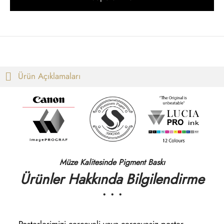
t
i Gallen-Kallela
Posterleri
on Redon
 Poster
les Demuth
Ürün Açıklamaları
i Fantin-Latour
 Mondrian
ard Hopper
Müze Kalitesinde Pigment Baskı
saka Sekka
Ürünler Hakkında Bilgilendirme
• • •
nabe Seitei