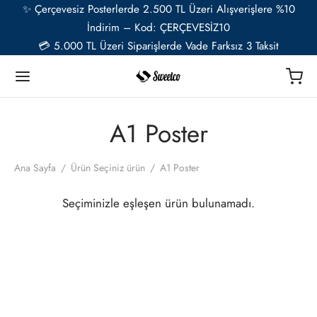
✨ Çerçevesiz Posterlerde 2.500 TL Üzeri Alışverişlere %10
İndirim – Kod: ÇERÇEVESİZ10
💳 5.000 TL Üzeri Siparişlerde Vade Farksız 3 Taksit
Geri
Geri
Geri
Geri
Geri
Geri
A1 Poster
TER
Ü RESSAMLAR
TER SETLERİ
İYE ÖZEL
ESUAR
Ana Sayfa
/
Ürün Seçiniz ürün
/
A1 Poster
t
ent van Gogh
u Setler
ye Özel Poster
EL-CAFE
Seçiminizle eşleşen ürün bulunamadı.
ık
i Matisse
Setler
ye Özel 2 Fotoğraflı Paspartulu Çerçeveli Poster
o
trasyon
de Monet
 Setler
ye Özel Evcil Hayvan Portre Poster Tasarımı
nik
ily Kandinsky