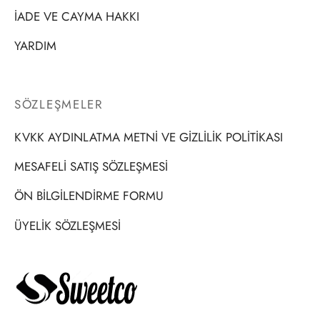
 Poster
o Picasso
İADE VE CAYMA HAKKI
Art
 af Klint
YARDIM
ri
 Signac
SÖZLEŞMELER
o
slow Homer
KVKK AYDINLATMA METNİ VE GİZLİLİK POLİTİKASI
a
 Holsoe
MESAFELİ SATIŞ SÖZLEŞMESİ
ak
 Cezanne
ÖN BİLGİLENDİRME FORMU
ÜYELİK SÖZLEŞMESİ
age Poster
ta Kashu
ta & Şehir
lle Pissarro
h Beyaz
i Kusama