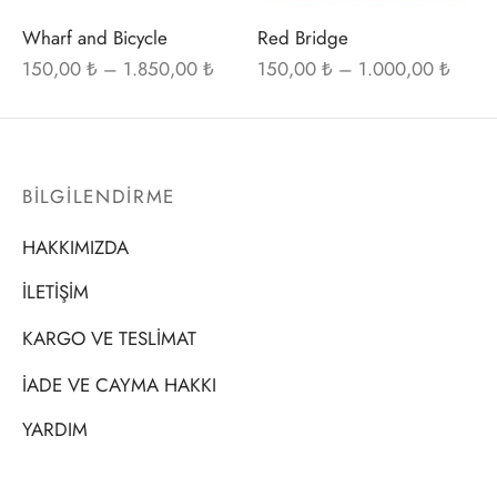
seçilebilir
seçi
t
i Gallen-Kallela
Wharf and Bicycle
Red Bridge
Fiyat
Fiyat
150,00
₺
–
1.850,00
₺
150,00
₺
–
1.000,00
₺
Posterleri
on Redon
aralığı:
aralığı
150,00 ₺ -
150,0
 Poster
les Demuth
1.850,00 ₺
1.000
BİLGİLENDİRME
i Fantin-Latour
HAKKIMIZDA
 Mondrian
İLETİŞİM
ard Hopper
KARGO VE TESLİMAT
saka Sekka
İADE VE CAYMA HAKKI
nabe Seitei
YARDIM