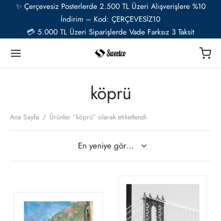
✨ Çerçevesiz Posterlerde 2.500 TL Üzeri Alışverişlere %10
İndirim – Kod: ÇERÇEVESİZ10
💳 5.000 TL Üzeri Siparişlerde Vade Farksız 3 Taksit
Geri
Geri
Geri
Geri
Geri
Geri
köprü
TER
Ü RESSAMLAR
TER SETLERİ
İYE ÖZEL
ESUAR
Ana Sayfa
/
Ürünler “köprü” olarak etiketlendi
t
ent van Gogh
u Setler
ye Özel Poster
EL-CAFE
ık
i Matisse
Setler
ye Özel 2 Fotoğraflı Paspartulu Çerçeveli Poster
o
Bu
Bu
trasyon
de Monet
 Setler
ürünün
ürü
ye Özel Evcil Hayvan Portre Poster Tasarımı
birden
bir
nik
ily Kandinsky