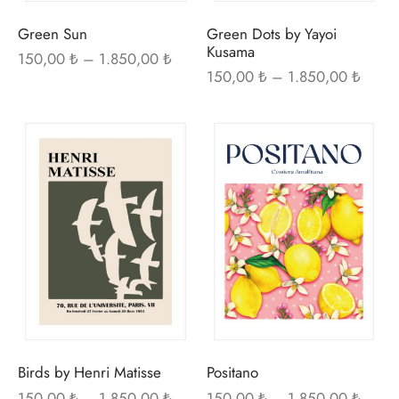
seçilebilir
seçi
Green Sun
Green Dots by Yayoi
Kusama
Fiyat
150,00
₺
–
1.850,00
₺
Fiyat
150,00
₺
–
1.850,00
₺
aralığı:
aralığı
150,00 ₺ -
150,0
1.850,00 ₺
Bu
Bu
1.850
ürünün
ürü
birden
bir
fazla
fazl
varyasyonu
var
var.
var.
Seçenekler
Seç
ürün
ürü
sayfasından
sayf
seçilebilir
seçi
Birds by Henri Matisse
Positano
Fiyat
Fiyat
150,00
₺
–
1.850,00
₺
150,00
₺
–
1.850,00
₺