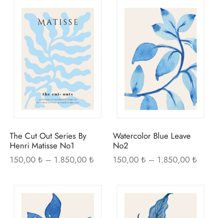
Bu
Bu
1.850,00 ₺
1.850
ürünün
ürü
birden
bir
fazla
fazl
varyasyonu
var
var.
var.
Seçenekler
Seç
ürün
ürü
sayfasından
sayf
seçilebilir
seçi
The Cut Out Series By
Watercolor Blue Leave
Henri Matisse No1
No2
Fiyat
Fiyat
150,00
₺
–
1.850,00
₺
150,00
₺
–
1.850,00
₺
aralığı:
aralığı
150,00 ₺ -
150,0
Bu
Bu
1.850,00 ₺
1.850
ürünün
ürü