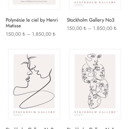
ürün
ürü
sayfasından
sayf
seçilebilir
seçi
Polynésie le ciel by Henri
Stockholm Gallery No3
Matisse
Fiyat
150,00
₺
–
1.850,00
₺
Fiyat
150,00
₺
–
1.850,00
₺
aralığı
aralığı:
150,0
150,00 ₺ -
1.850
Bu
Bu
1.850,00 ₺
ürünün
ürü
birden
bir
fazla
fazl
varyasyonu
var
var.
var.
Seçenekler
Seç
ürün
ürü
sayfasından
sayf
seçilebilir
seçi