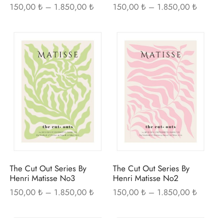
Fiyat
Fiyat
150,00
₺
–
1.850,00
₺
150,00
₺
–
1.850,00
₺
aralığı:
aralığı
150,00 ₺ -
150,0
Bu
Bu
1.850,00 ₺
1.850
ürünün
ürü
birden
bir
fazla
fazl
varyasyonu
var
var.
var.
Seçenekler
Seç
ürün
ürü
sayfasından
sayf
seçilebilir
seçi
The Cut Out Series By
The Cut Out Series By
Henri Matisse No3
Henri Matisse No2
Fiyat
Fiyat
150,00
₺
–
1.850,00
₺
150,00
₺
–
1.850,00
₺
aralığı:
aralığı
150,00 ₺ -
150,0