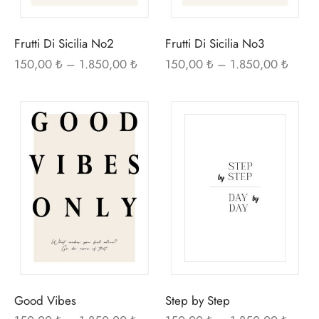
sayfasından
sayf
seçilebilir
seçi
Frutti Di Sicilia No2
Frutti Di Sicilia No3
Fiyat
Fiyat
150,00
₺
–
1.850,00
₺
150,00
₺
–
1.850,00
₺
aralığı:
aralığı
150,00 ₺ -
150,0
Bu
Bu
1.850,00 ₺
1.850
ürünün
ürü
birden
bir
fazla
fazl
varyasyonu
var
var.
var.
Seçenekler
Seç
ürün
ürü
sayfasından
sayf
seçilebilir
seçi
Good Vibes
Step by Step
Fiyat
Fiyat