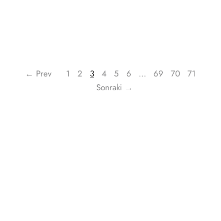
← Prev
1
2
3
4
5
6
…
69
70
71
Sonraki →