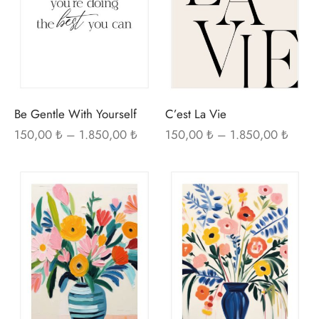
varyasyonu
var
var.
var.
Seçenekler
Seç
ürün
ürü
sayfasından
sayf
seçilebilir
seçi
Be Gentle With Yourself
C’est La Vie
Fiyat
Fiyat
150,00
₺
–
1.850,00
₺
150,00
₺
–
1.850,00
₺
aralığı:
aralığı
150,00 ₺ -
150,0
Bu
Bu
1.850,00 ₺
1.850
ürünün
ürü
birden
bir
fazla
fazl
varyasyonu
var
var.
var.
Seçenekler
Seç