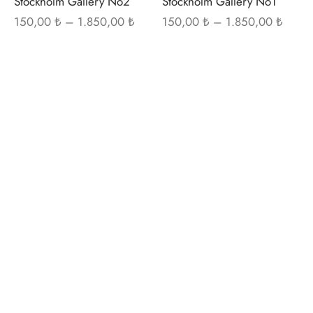
Stockholm Gallery No2
Stockholm Gallery No1
Fiyat
Fiyat
150,00
₺
–
1.850,00
₺
150,00
₺
–
1.850,00
₺
aralığı:
aralığı
150,00 ₺ -
150,0
1.850,00 ₺
1.850