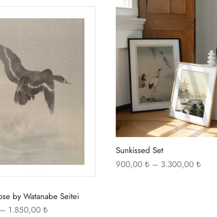
Bu
ürünün
birden
fazla
varyasyonu
var.
Seçenekler
ürün
sayfasından
Sunkissed Set
seçilebilir
Fiyat
900,00
₺
–
3.300,00
₺
aralı
900,
ose by Watanabe Seitei
3.30
Fiyat
–
1.850,00
₺