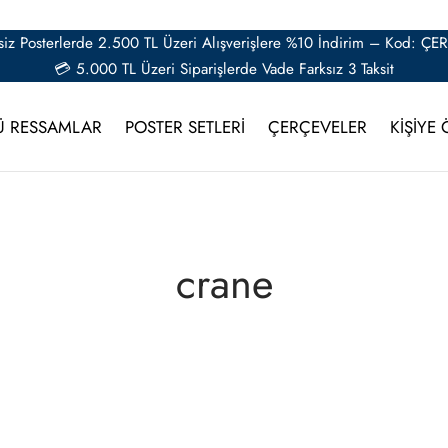
iz Posterlerde 2.500 TL Üzeri Alışverişlere %10 İndirim – Kod: Ç
💳 5.000 TL Üzeri Siparişlerde Vade Farksız 3 Taksit
Ü RESSAMLAR
POSTER SETLERİ
ÇERÇEVELER
KİŞİYE 
crane