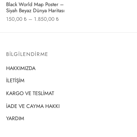
seçilebilir
Black World Map Poster –
t
i Gallen-Kallela
Siyah Beyaz Dünya Haritası
Fiyat
150,00
₺
–
1.850,00
₺
Posterleri
on Redon
aralığı:
150,00 ₺ -
 Poster
les Demuth
1.850,00 ₺
BİLGİLENDİRME
i Fantin-Latour
HAKKIMIZDA
 Mondrian
İLETİŞİM
ard Hopper
KARGO VE TESLİMAT
saka Sekka
İADE VE CAYMA HAKKI
nabe Seitei
YARDIM